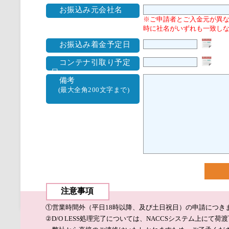
お振込み元会社名
※ご申請者とご入金元が異
時に社名がいずれも一致しな
お振込み着金予定日
コンテナ引取り予定
日
備考
(最大全角200文字まで)
注意事項
①営業時間外（平日18時以降、及び土日祝日）の申請につき
②D/O LESS処理完了については、NACCSシステム上にて