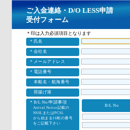
ご入金連絡・D/O LESS申請
受付フォーム
＊印は入力必須項目となります
＊氏名
＊会社名
＊メールアドレス
＊電話番号
本船名・航海番号
荷揚げ港
＊B/L No/申請事項
B/L No
Arrival Notice記載の
NSSLまたはPCSL
から始まる16桁の番号
をご記載下さい